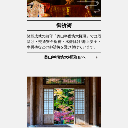
御祈祷
諸願成就の鎮守「奥山半僧坊大権現」では厄
除け・交通安全祈祷・水難除け/海上安全・
車祈祷などの御祈祷を受け付けています。
奥山半僧坊大権現HPへ