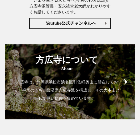
『いまを生きる人たちへ(今月の10分法話)』
方広寺派管長・安永祖堂老大師がわかりやす
くお話してくださいます。
Youtube公式チャンネルへ
方広寺について
About
方広寺は、静岡県浜松市浜名区引佐町奥山に所在してお
り、
禅宗のうち、臨済宗方広寺派を構成し、その大本山と
して厚い信仰を集めています。