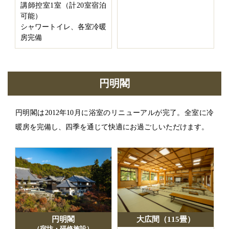
講師控室1室（計20室宿泊
可能）
シャワートイレ、各室冷暖
房完備
円明閣
円明閣は2012年10月に浴室のリニューアルが完了。全室に冷
暖房を完備し、四季を通じて快適にお過ごしいただけます。
円明閣
大広間（115畳）
（宿坊・研修施設）