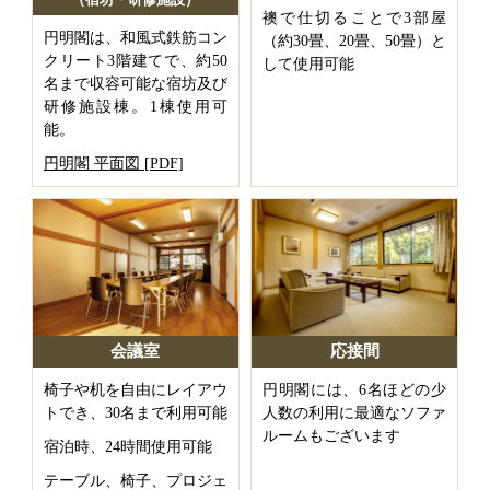
襖で仕切ることで3部屋
円明閣は、和風式鉄筋コン
（約30畳、20畳、50畳）と
クリート3階建てで、約50
して使用可能
名まで収容可能な宿坊及び
研修施設棟。1棟使用可
能。
円明閣 平面図 [PDF]
会議室
応接間
椅子や机を自由にレイアウ
円明閣には、6名ほどの少
トでき、30名まで利用可能
人数の利用に最適なソファ
ルームもございます
宿泊時、24時間使用可能
テーブル、椅子、プロジェ