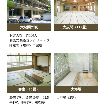
大慈閣外観
大広間（115畳）
収容人数：約100人
和風式鉄筋コンクリート 3
階建て（昭和53年完成）
客室（15畳）
大浴場
30畳1室、15畳10室、12.5
大浴場（2室）
畳1室、8畳1室、6畳5室、