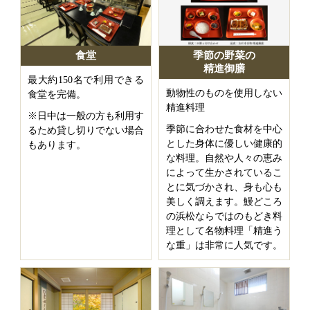
食堂
季節の野菜の
精進御膳
最大約150名で利用できる
動物性のものを使用しない
食堂を完備。
精進料理
※日中は一般の方も利用す
季節に合わせた食材を中心
るため貸し切りでない場合
とした身体に優しい健康的
もあります。
な料理。自然や人々の恵み
によって生かされているこ
とに気づかされ、身も心も
美しく調えます。鰻どころ
の浜松ならではのもどき料
理として名物料理「精進う
な重」は非常に人気です。