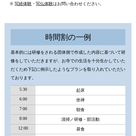
※
写経体験
・
写仏体験
はお問い合わせください。
時間割の一例
基本的には研修をされる団体側で作成した内容に基づいて研
修をしていただきますが、お寺での生活を十分生かしていた
だくため下記に例示したようなプランを取り入れていただい
ております。
5:30
起床
6:00
坐禅
7:00
朝食
8:00
清掃／研修・部活動
12:00
昼食