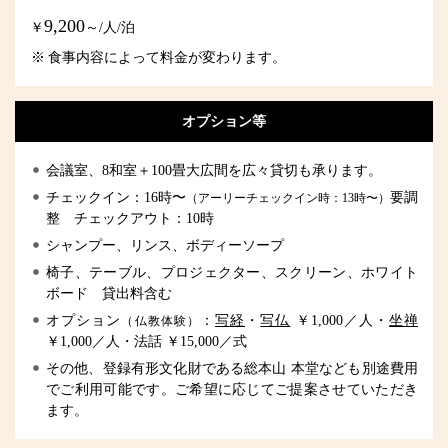
9,200
￥
～/人/泊
※
食事内容によって料金が変わります。
オプション等
会議室、8和室＋100畳大広間を広々貸切も承ります。
チェックイン：16時〜
要調
（アーリーチェックイン時：13時〜）
整 チェックアウト：10時
シャンプー、リンス、ボディーソープ
椅子、テーブル、プロジェクター、スクリーン、ホワイト
ボード 貸出料含む
オプション
：
写経
・
写仏
￥1,000／人・
坐禅
（仏教体験）
￥1,000／人・法話 ￥15,000／式
その他、登録有形文化財である総本山 本堂なども別途費用
でご利用可能です。ご希望に応じてご提案させていただき
ます。