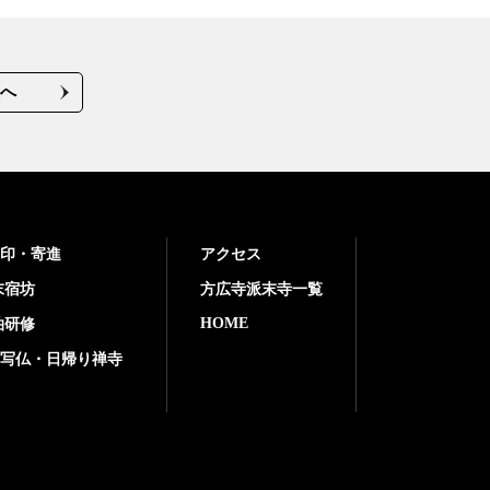
へ
印・寄進
アクセス
末宿坊
方広寺派末寺一覧
HOME
泊研修
写仏・日帰り禅寺