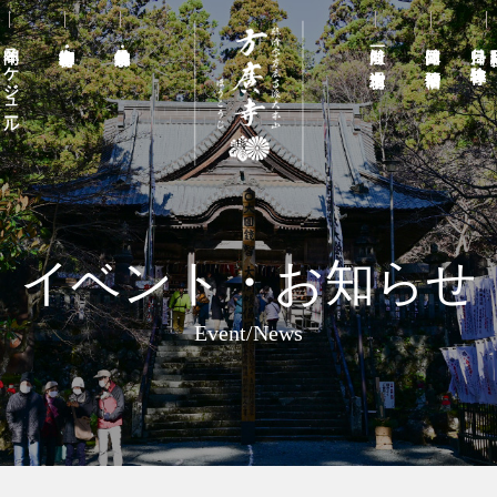
年間スケジュール
一般向け 週末宿坊
団体向け 宿泊研修
日帰り禅寺体験
イベント・お知らせ
Event/News