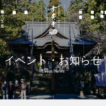
年間スケジュール
一般向け 週末宿坊
団体向け 宿泊研修
日帰り禅寺体験
イベント・お知らせ
Event/News