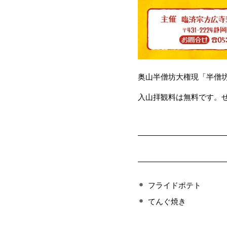
奥山半僧坊大権現「半僧坊大
入山拝観料は無料です。
フライドポテト
てんぐ焼き