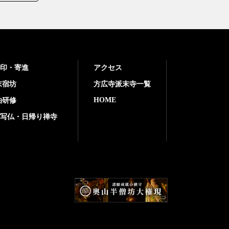
印・寄進
アクセス
末宿坊
方広寺派末寺一覧
HOME
泊研修
写仏・日帰り禅寺